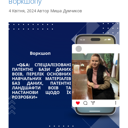
воркшопу
4 Квітня, 2024
Автор
Миша Думчиков