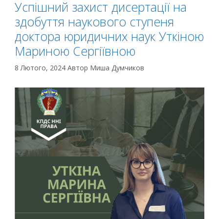
Успішний захист дисертації на
здобуття наукового ступеня
доктора юридичних наук Уткіною
Мариною Сергіївною
8 Лютого, 2024
Автор
Миша Думчиков