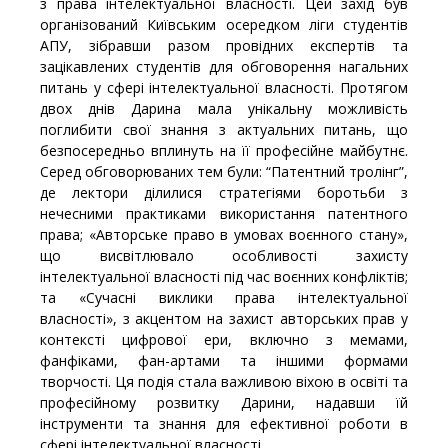
з права інтелектуальної власності. Цей захід був
організований Київським осередком ліги студентів
АПУ, зібравши разом провідних експертів та
зацікавлених студентів для обговорення нагальних
питань у сфері інтелектуальної власності. Протягом
двох днів Дарина мала унікальну можливість
поглибити свої знання з актуальних питань, що
безпосередньо вплинуть на її професійне майбутнє.
Серед обговорюваних тем були: “Патентний тролінг”,
де лектори ділилися стратегіями боротьби з
нечесними практиками використання патентного
права; «Авторське право в умовах воєнного стану»,
що висвітлювало особливості захисту
інтелектуальної власності під час воєнних конфліктів;
та «Сучасні виклики права інтелектуальної
власності», з акцентом на захист авторських прав у
контексті цифрової ери, включно з мемами,
фанфіками, фан-артами та іншими формами
творчості. Ця подія стала важливою віхою в освіті та
професійному розвитку Дарини, надавши їй
інструменти та знання для ефективної роботи в
сфері інтелектуальної власності.