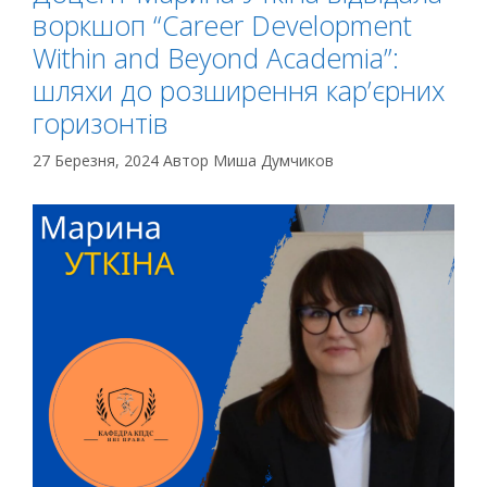
воркшоп “Career Development
Within and Beyond Academia”:
шляхи до розширення кар’єрних
горизонтів
27 Березня, 2024
Автор
Миша Думчиков