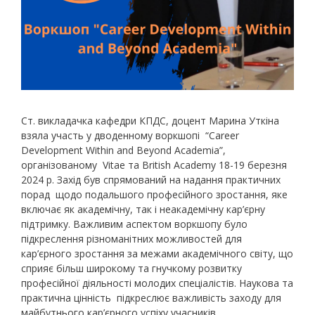
Ст. викладачка кафедри КПДС, доцент Марина Уткіна
взяла участь у дводенному воркшопі
“Career
Development Within and Beyond Academia”,
організованому
Vitae та British Academy 18-19 березня
2024 р. Захід був спрямований на надання практичних
порад
щодо подальшого професійного зростання, яке
включає як академічну, так і неакадемічну кар’єрну
підтримку. Важливим аспектом воркшопу було
підкреслення різноманітних можливостей для
кар’єрного зростання за межами академічного світу, що
сприяє більш широкому та гнучкому розвитку
професійної діяльності молодих спеціалістів. Наукова та
практична цінність
підкреслює важливість заходу для
майбутнього кар’єрного успіху учасників.