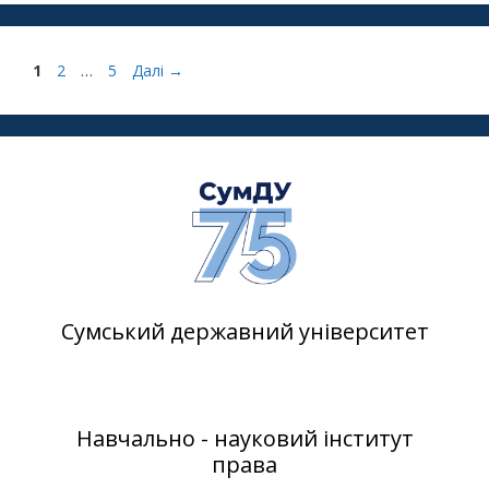
1
2
…
5
Далі
→
Сумський державний університет
Навчально - науковий інститут
права