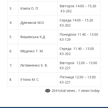
Вівторок 14.00 – 15.20
3.
Клипа О. П.
К3-202
Середа 14.00 – 15.20
4.
Думчиков М.О.
К3-202
Понеділок 11.40 – 13.00
5.
Янішевська К.Д.
К3-129
Середа 11.40 – 13.00
6.
Міщенко Т. М.
К3-202
Вівторок 12.00 – 13.00
7.
Литвиненко Є. В.
К3-221
П’ятниця 12.00 – 13.00
8.
Уткіна М. С.
К3-221
204 total views
, 1 views today