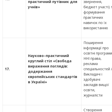
практичний путівник для
звернення,
учнів»
бюджет участі) 
формування
практичних
навичок по їх
використанню
Поширення
інформації про
освітні програм
Науково–практичний
ННІ права,
круглий стіл «Свобода
реклама
вираження поглядів:
17.
спеціальностей 
додержання
Викладачі і
європейських стандартів
здобувачі
в Україні»
закладів вищої
освіти,
журналісти
Створення