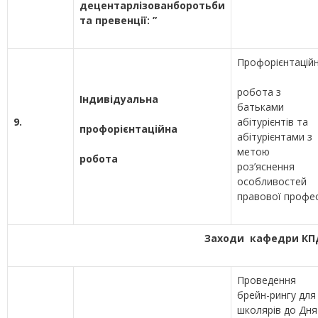
децентарлізованборотьби
та превенції: ”
Профорієнтацій
робота з
Індивідуальна
батьками
9.
абітурієнтів та
профорієнтаційна
абітурієнтами з
метою
робота
роз’яснення
особливостей
правової профес
Заходи кафедри КПД
Проведення
брейн-рингу для
школярів до Дня