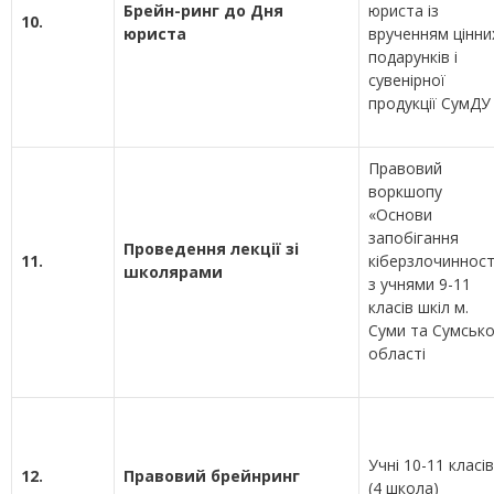
Брейн-ринг до Дня
юриста із
10.
юриста
врученням цінни
подарунків і
сувенірної
продукції СумДУ
Правовий
воркшопу
«Основи
запобігання
Проведення лекції зі
11.
кіберзлочинност
школярами
з учнями 9-11
класів шкіл м.
Суми та Сумсько
області
Учні 10-11 класів
12.
Правовий брейнринг
(4 школа)