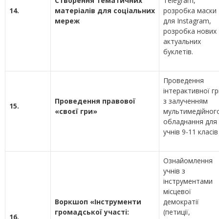
Створення тематичних
Telegram,
14.
матеріалів для соціальних
розробка маски
мереж
для Instagram,
розробка нових
актуальних
буклетів.
Проведення
інтерактивної гр
Проведення правової
з залученням
15.
«своєї гри»
мультимедійног
обладнання для
учнів 9-11 класів
Ознайомлення
учнів з
інструментами
місцевої
Воркшоп «Інструменти
демократії
громадської участі:
(петиції,
16.