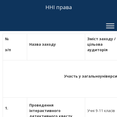
ННІ права
№
Зміст заходу /
Назва заходу
цільова
з/п
аудиторія
Участь у загальноуніверс
Проведення
1.
інтерактивного
Учні 9-11 класів
детективного квесту