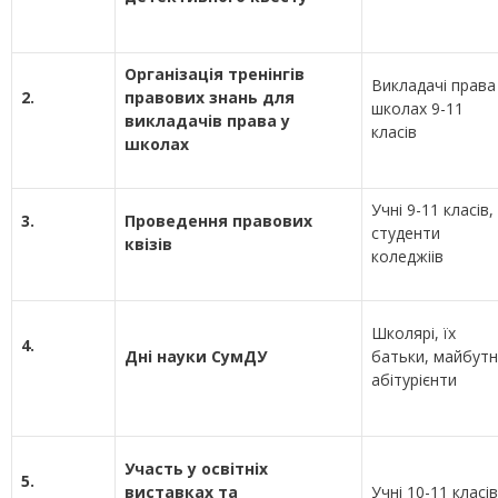
Організація тренінгів
Викладачі права
2.
правових знань для
школах 9-11
викладачів права у
класів
школах
Учні 9-11 класів,
3.
Проведення правових
студенти
квізів
коледжіів
Школярі, їх
4.
Дні науки СумДУ
батьки, майбутн
абітурієнти
Участь у освітніх
5.
виставках та
Учні 10-11 класів