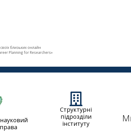
а своїх близьких онлайн
eer Planning for Researchers»
Структурні
М
підрозділи
 науковий
інституту
 права